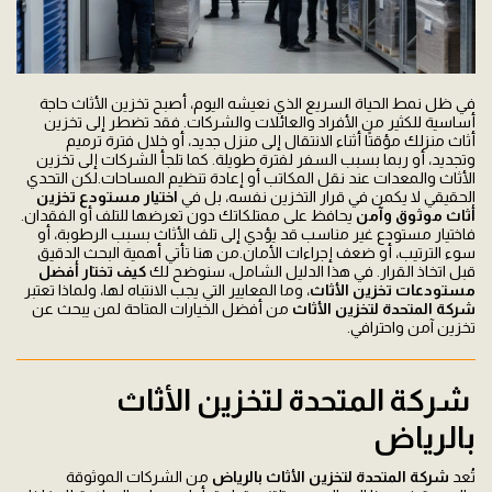
في ظل نمط الحياة السريع الذي نعيشه اليوم، أصبح تخزين الأثاث حاجة
أساسية للكثير من الأفراد والعائلات والشركات. فقد تضطر إلى تخزين
أثاث منزلك مؤقتًا أثناء الانتقال إلى منزل جديد، أو خلال فترة ترميم
وتجديد، أو ربما بسبب السفر لفترة طويلة. كما تلجأ الشركات إلى تخزين
الأثاث والمعدات عند نقل المكاتب أو إعادة تنظيم المساحات.لكن التحدي
الحقيقي لا يكمن في قرار التخزين نفسه، بل في
اختيار مستودع تخزين
أثاث موثوق وآمن
يحافظ على ممتلكاتك دون تعرضها للتلف أو الفقدان.
فاختيار مستودع غير مناسب قد يؤدي إلى تلف الأثاث بسبب الرطوبة، أو
سوء الترتيب، أو ضعف إجراءات الأمان.من هنا تأتي أهمية البحث الدقيق
قبل اتخاذ القرار. في هذا الدليل الشامل، سنوضح لك
كيف تختار أفضل
مستودعات تخزين الأثاث
، وما المعايير التي يجب الانتباه لها، ولماذا تعتبر
شركة المتحدة لتخزين الأثاث
من أفضل الخيارات المتاحة لمن يبحث عن
تخزين آمن واحترافي.
شركة المتحدة لتخزين الأثاث
بالرياض
تُعد
شركة المتحدة لتخزين الأثاث بالرياض
من الشركات الموثوقة