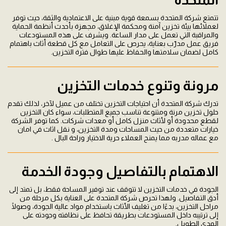
تتمتع شركة المتحدة بسمعة قوية مبنية على الاعتمادية والثقة، حيث توفر
لعملائها بيئة تخزين آمنة ومحكمة الإغلاق، مجهزة بأحدث أنظمة الحماية
والمراقبة التي تعمل على مدار الساعة. ويشرف على هذه المستودعات
فريق عمل مدرّب بعناية، يحرص على التعامل مع كل قطعة أثاث باهتمام
كامل لضمان سلامتها والحفاظ عليها طوال فترة التخزين.
مرونة وتنوع خدمات التخزين
تدرك شركة المتحدة أن احتياجات التخزين تختلف من عميل لآخر، لذلك تقدم
حلول تخزين مرنة ومتنوعة تناسب جميع المتطلبات، سواء كان التخزين
لقطع محدودة أو لأثاث منزل كامل أو معدات شركات. كما توفر الشركة
خيارات متعددة من حيث المساحات ومدة التخزين، و نقل اثاث في امان
مع عماله مدربه مما يمنح العملاء حرية الاختيار وراحة البال .
الاهتمام بالتفاصيل وجودة الخدمة
الجودة في خدمات التخزين لا تتوقف عند توفير المساحة فقط، بل تمتد إلى
أدق التفاصيل. ولهذا تحرص شركة المتحدة على العناية بكل مرحلة من
مراحل التخزين، بدءًا من تغليف الأثاث باستخدام مواد عالية الجودة، وصولًا
إلى ترتيبه داخل المستودعات بطريقة تحافظ على نظافته وجودته على
المدى الطويل.