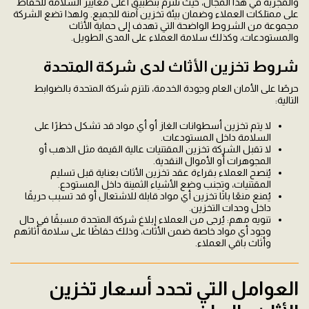
والمجربة في هذا المجال، حيث تلتزم بتطبيق أعلى معايير السلامة للحفاظ
على ممتلكات العملاء وضمان بيئة تخزين آمنة للجميع. ولهذا تضع الشركة
مجموعة من الشروط الواضحة التي تهدف إلى حماية الأثاث
والمستودعات، وكذلك سلامة العملاء على المدى الطويل.
شروط تخزين الأثاث لدى شركة المتحدة
حرصًا على الأمان العام وجودة الخدمة، تلتزم شركة المتحدة بالضوابط
التالية:
لا يتم تخزين أسطوانات الغاز أو أي مواد قد تشكل خطرًا على
السلامة داخل المستودعات.
لا تقبل الشركة تخزين المقتنيات عالية القيمة مثل الذهب أو
المجوهرات أو الأموال النقدية.
يُنصح العملاء بقراءة عقد تخزين الأثاث بعناية قبل تسليم
المقتنيات، وتجنب وضع الأشياء الثمينة داخل المستودع.
يُمنع منعًا باتًا تخزين أي مواد قابلة للاشتعال أو قد تسبب حريقًا
داخل وحدات التخزين.
تنويه مهم: يُرجى من العملاء إبلاغ شركة المتحدة مسبقًا في حال
وجود أي مواد خاصة ضمن الأثاث، وذلك حفاظًا على سلامة أثاثهم
وأثاث باقي العملاء.
العوامل التي تحدد أسعار تخزين